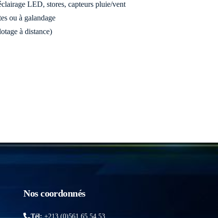
éclairage LED, stores, capteurs pluie/vent
ntes ou à galandage
otage à distance)
Nos coordonnés
Tél:
+213 (0)561 65 54 53