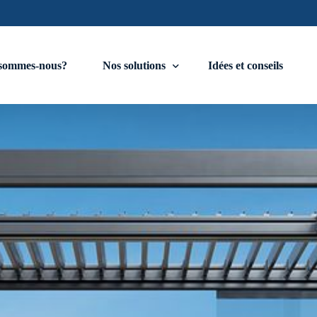
sommes-nous?
Nos solutions
Idées et conseils
Stores
Stores zip horizontal motorisé
Store vertical enroulable
Fermeture de la façade
Baie vitrées à Guillotine motorisée
Baie en Accordéon