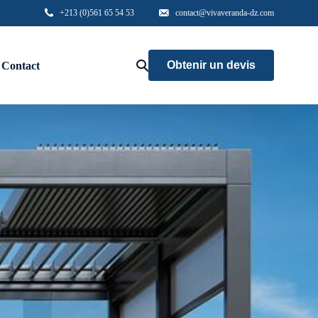
+213 (0)561 65 54 53
contact@vivaveranda-dz.com
Obtenir un devis
Contact
Aluminium
Menuiserie haute gamme
Garde corps
Brise vue
Accés