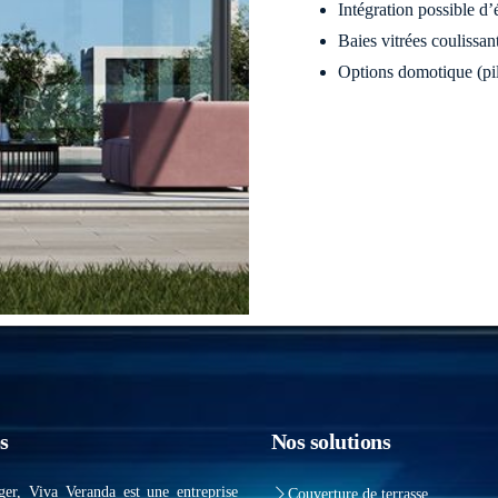
Intégration possible d’
Baies vitrées coulissa
Options domotique (pil
s
Nos solutions
ger, Viva Veranda est une entreprise
Couverture de terrasse