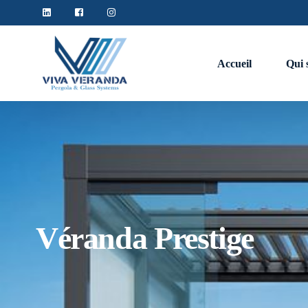
Accueil
Qui 
Couverture de terasse
Pergola
Pergola bioclimatique
Véranda Prestige
Pergola en bache rétractable
Verriere
Verriere fixe