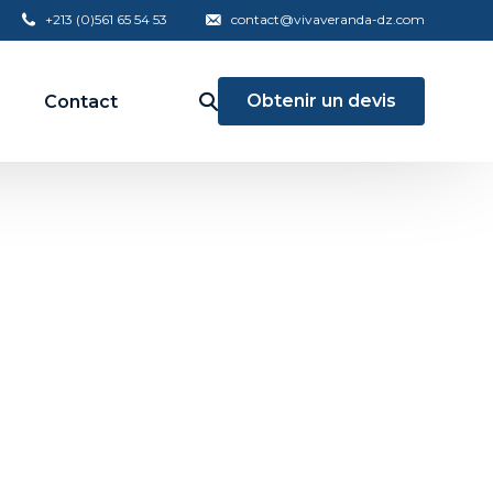
+213 (0)561 65 54 53
contact@vivaveranda-dz.com
Obtenir un devis
Contact
Aluminium
Menuiserie haute gamme
Garde corps
Brise vue
Accés