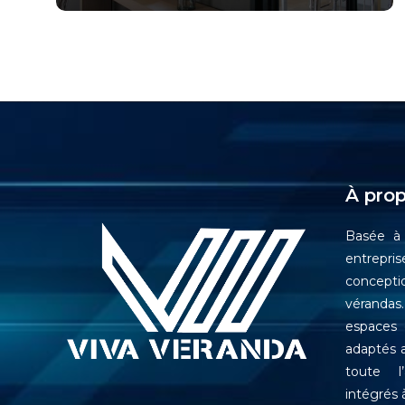
Verriere motorisée
Véranda
Veranda Prestige
Veranda Alizéane
Veranda Céleste
À pro
Basée à 
entrepr
conceptio
vérandas
espaces d
adaptés a
toute l
intégrés 