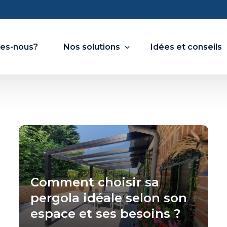
es-nous?
Nos solutions
Idées et conseils
Stores
Stores zip horizontal motorisé
Store vertical enroulable
Fermeture de la façade
Comment choisir sa
pergola idéale selon son
Baie vitrées à Guillotine motorisée
espace et ses besoins ?
Baie en Accordéon