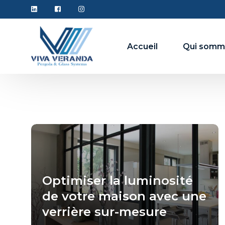
Accueil
Qui somm
Couverture de terasse
Pergola
Pergola bioclimatique
Optimiser la luminosité
Pergola en bache rétractable
de votre maison avec une
Verriere
verrière sur-mesure
Verriere fixe