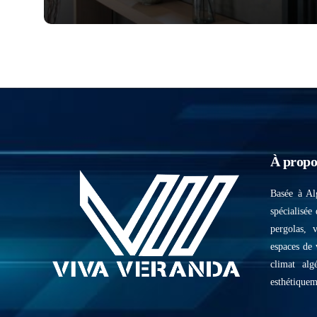
À propo
Basée à Al
spécialisée 
pergolas, 
espaces de 
climat alg
esthétiquem