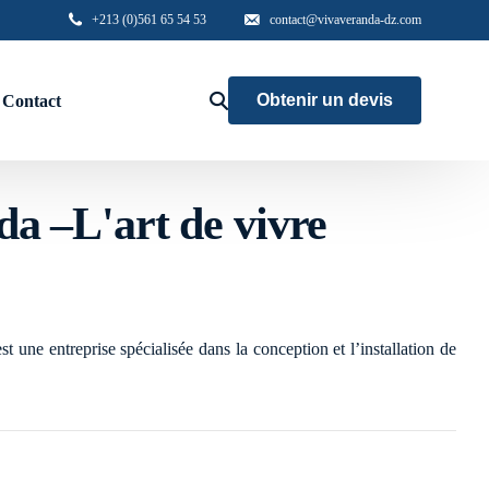
+213 (0)561 65 54 53
contact@vivaveranda-dz.com
Obtenir un devis
Contact
hors
a –L'art de vivre
Aluminium
Menuiserie haute gamme
Garde corps
 une entreprise spécialisée dans la conception et l’installation de
Brise vue
Accés