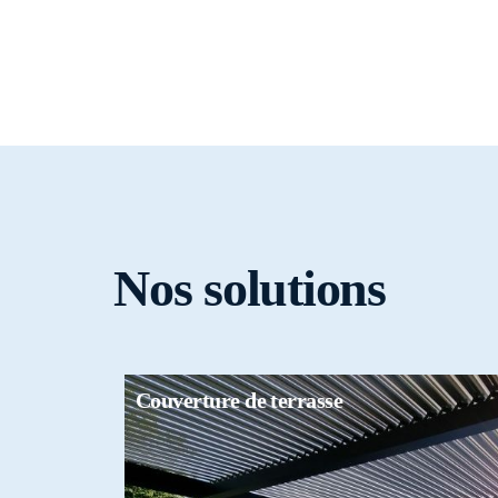
Véranda
Veranda Prestige
Veranda Alizéane
Veranda Céleste
Nos solutions
Couverture de terrasse