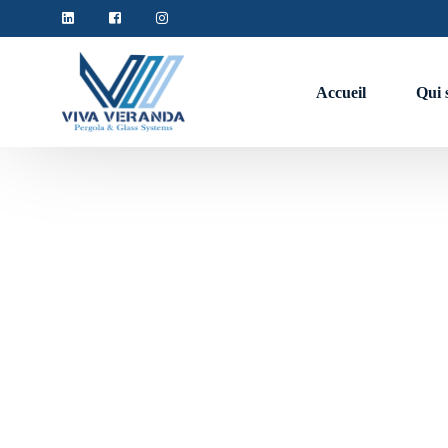
Accueil
Qui 
L'a
Couverture de terasse
Pergola
Pergola bioclimatique
Pergola en bache rétractable
Verriere
Verriere fixe
Verriere motorisée