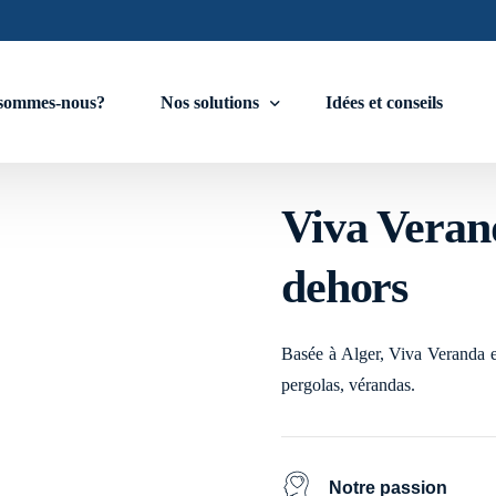
sommes-nous?
Nos solutions
Idées et conseils
rt de vivre de
Viva Verand
Stores
dehors
Stores zip horizontal motorisé
Store vertical enroulable
Basée à Alger, Viva Veranda est
Fermeture de la façade
pergolas, vérandas.
Baie vitrées à Guillotine motorisée
Baie en Accordéon
Notre passion