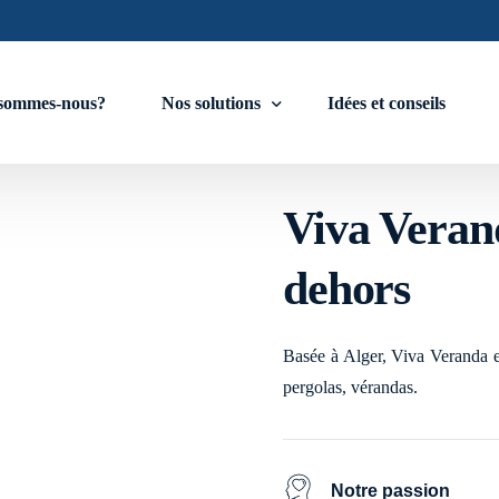
sommes-nous?
Nos solutions
Idées et conseils
rt de vivre de
Viva Verand
Stores
dehors
Stores zip horizontal motorisé
Store vertical enroulable
Basée à Alger, Viva Veranda est
Fermeture de la façade
pergolas, vérandas.
Baie vitrées à Guillotine motorisée
Baie en Accordéon
Notre passion