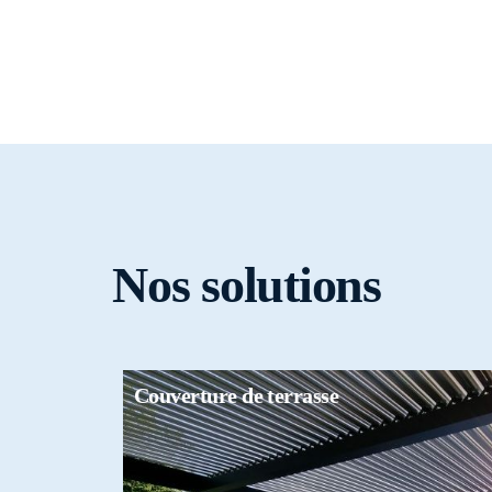
Véranda
Veranda Prestige
Veranda Alizéane
Veranda Céleste
Nos solutions
Couverture de terrasse