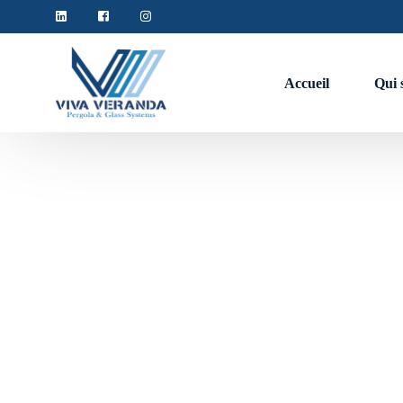
Accueil
Qui 
L'a
Couverture de terasse
Pergola
Pergola bioclimatique
Pergola en bache rétractable
Verriere
Verriere fixe
Verriere motorisée