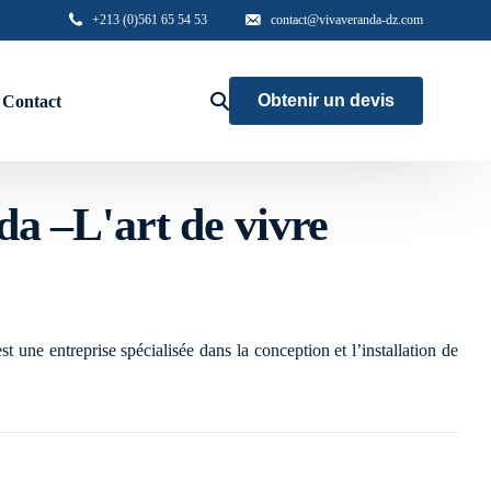
+213 (0)561 65 54 53
contact@vivaveranda-dz.com
Obtenir un devis
Contact
hors
a –L'art de vivre
Aluminium
Menuiserie haute gamme
Garde corps
 une entreprise spécialisée dans la conception et l’installation de
Brise vue
Accés