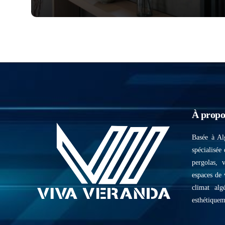
À propo
Basée à Al
spécialisée 
pergolas, 
espaces de 
climat alg
esthétiquem