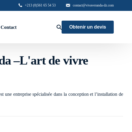
+213 (0)561 65 54 53
contact@vivaveranda-dz.com
Obtenir un devis
Contact
hors
a –L'art de vivre
Aluminium
Menuiserie haute gamme
Garde corps
 une entreprise spécialisée dans la conception et l’installation de
Brise vue
Accés