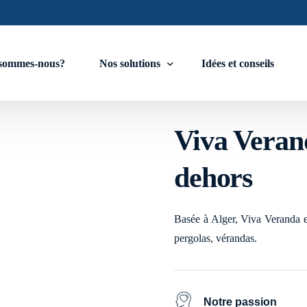
sommes-nous?
Nos solutions
Idées et conseils
rt de vivre de
Viva Verand
Stores
dehors
Stores zip horizontal motorisé
Store vertical enroulable
Basée à Alger, Viva Veranda est
Fermeture de la façade
pergolas, vérandas.
Baie vitrées à Guillotine motorisée
Baie en Accordéon
Notre passion