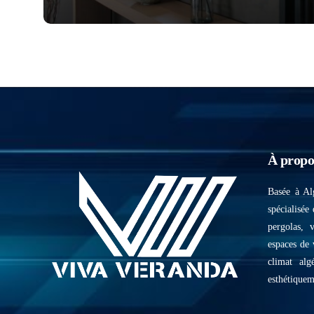
À propo
Basée à Al
spécialisée 
pergolas, 
espaces de 
climat alg
esthétiquem