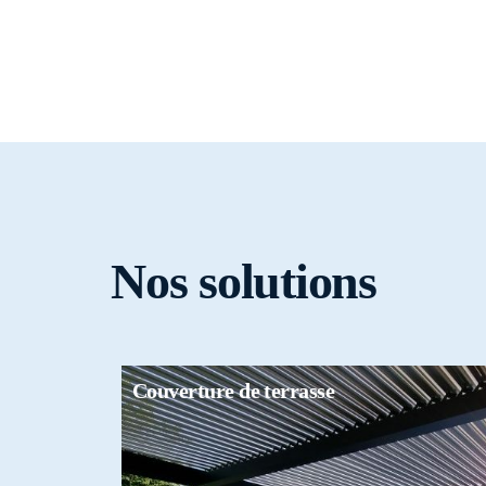
Véranda
Veranda Prestige
Veranda Alizéane
Veranda Céleste
Nos solutions
Couverture de terrasse