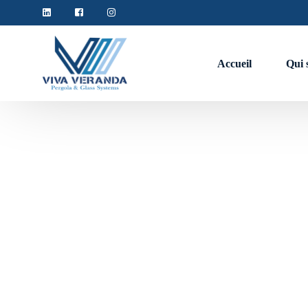
Accueil
Qui 
L'a
Couverture de terasse
Pergola
Pergola bioclimatique
Pergola en bache rétractable
Verriere
Verriere fixe
Verriere motorisée