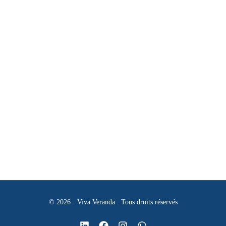
Systemes d’Accés
Nos coordonnés
Tél:
+213 (0)561 65 54 53
E-mail:
contact@vivaveranda-dz.com
Adresse:
Projet 190 logts promotionnel n°120 BT C Niv 01 -
Chérarga - Alger
© 2026 · Viva Veranda . Tous droits réservés
Obtenir un devis