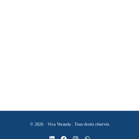
Systemes d’Accés
Nos coordonnés
Tél:
+213 (0)561 65 54 53
E-mail:
contact@vivaveranda-dz.com
Adresse:
Projet 190 logts promotionnel n°120 BT C Niv 01 -
Chérarga - Alger
© 2026 · Viva Veranda . Tous droits réservés
Obtenir un devis