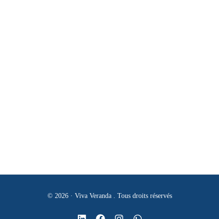
Systemes d’Accés
Nos coordonnés
Tél:
+213 (0)561 65 54 53
E-mail:
contact@vivaveranda-dz.com
Adresse:
Projet 190 logts promotionnel n°120 BT C Niv 01 -
Chérarga - Alger
© 2026 · Viva Veranda . Tous droits réservés
Obtenir un devis